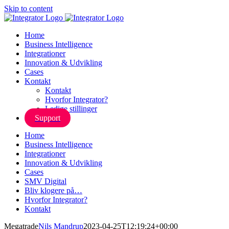
Skip to content
Home
Business Intelligence
Integrationer
Innovation & Udvikling
Cases
Kontakt
Kontakt
Hvorfor Integrator?
Ledige stillinger
Support
Home
Business Intelligence
Integrationer
Innovation & Udvikling
Cases
SMV Digital
Bliv klogere på…
Hvorfor Integrator?
Kontakt
Megatrade
Nils Mandrup
2023-04-25T12:19:24+00:00