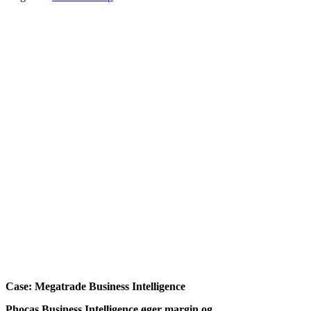
Case: Megatrade
Business Intelligence
Phocas Business Intelligence øger margin og