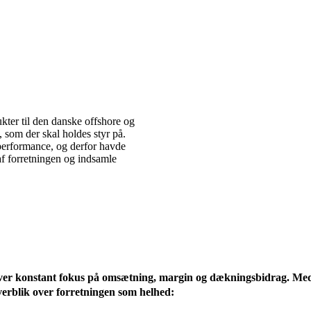
kter til den danske offshore og
 som der skal holdes styr på.
performance, og derfor havde
af forretningen og indsamle
ver konstant fokus på omsætning, margin og dækningsbidrag. Med 
erblik over forretningen som helhed: