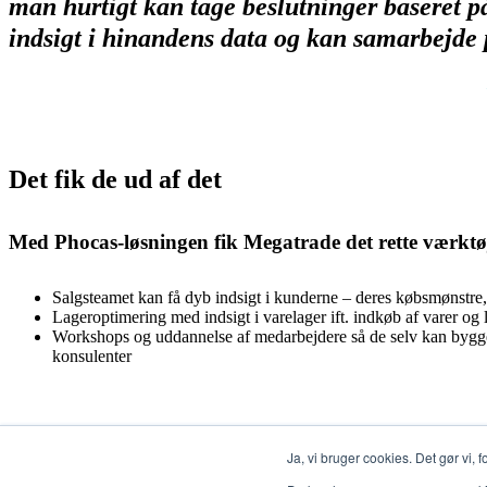
man hurtigt kan tage beslutninger baseret 
indsigt i hinandens data og kan samarbejde 
Det fik de ud af det
Med Phocas-løsningen fik Megatrade det rette værktøj,
Salgsteamet kan få dyb indsigt i kunderne – deres købsmønstre
Lageroptimering med indsigt i varelager ift. indkøb af varer og 
Workshops og uddannelse af medarbejdere så de selv kan bygge 
konsulenter
Vi kan gøre det samme for dig
Ja, vi bruger cookies. Det gør vi, 